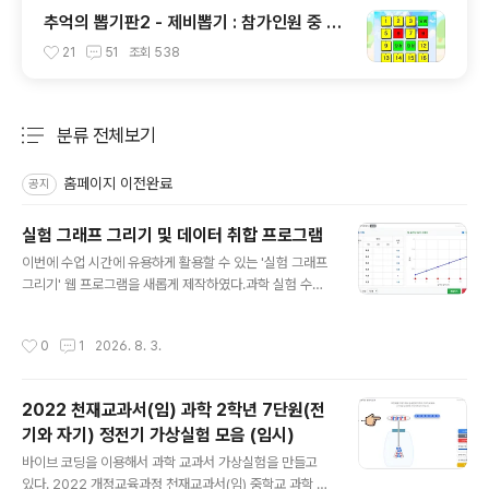
추억의 뽑기판2 - 제비뽑기 : 참가인원 중 원
하는 인원 또는 발표자 선정
21
51
조회
538
분류 전체보기
주요 글 목록
홈페이지 이전완료
공지
실험 그래프 그리기 및 데이터 취합 프로그램
글 내용
이번에 수업 시간에 유용하게 활용할 수 있는 '실험 그래프
그리기' 웹 프로그램을 새롭게 제작하였다.과학 실험 수업
을 하다 보면, 학생들(모둠)이 측정한 데이터를 취합하고
전체 데이터의 경향성이나 평균값을 비교해 보는 과정이
작성시간
0
1
2026. 8. 3.
매우 중요하다. 하지만 칠판에 일일이 적거나 엑셀로 취합
하는 과정이 번거로울 때가 많다. 종이 실험보고서를 주고
직접 측정값을 기록하고 그래프를 그려보게 하는 것이 제
2022 천재교과서(임) 과학 2학년 7단원(전
일 좋지만, 종이를 사용하지 않고도 이 프로그램은 스마트
기와 자기) 정전기 가상실험 모음 (임시)
폰, 태블릿, PC 등 어떤 기기에서든 완벽하게 작동하며, 학
글 내용
생들이 입력한 데이터를 구글 스프레드시트로 실시간 취합
바이브 코딩을 이용해서 과학 교과서 가상실험을 만들고
하여 교사용 화면에서 모든 모둠의 그래프를 한눈에 겹쳐
있다. 2022 개정교육과정 천재교과서(임) 중학교 과학 교