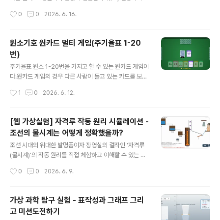
탄산수 내부는 대기압과 같은 1기압이 된다그래서 살짝 흔
좋기 때문이다. 그래서 이번에는 프로그램으로 만들어 보
작성시간
0
0
2026. 6. 16.
들어 주면 탄산수 내부에 녹아있던 이산화탄소가 기포가
았다. 레고블럭 만드는 프로그램은 아래 링크에서 실행하
되어 밖으로 ..
면 된다. https://sciencej1.cafe24.com/html5/lego/
lego2d.html배치된 블럭위에 마우스를 올리고 마우스 휠
원소기호 원카드 멀티 게임(주기율표 1-20
을 돌리면 색을 바꿀 수 있다.배치된 블럭을 하나씩 드래그
번)
해서 화면상에서 분해해 볼 수 있다. 위 그림처럼 기존 모형
글 내용
을 분해해서 새로운 모형을 만들어 보는 것도 좋다. 1. 원소
주기율표 원소 1-20번을 가지고 할 수 있는 원카드 게임이
개념레고 블럭으로 만들어진 나무도 있고, 강아지도 있고,
다.원카드 게임의 경우 다른 사람이 들고 있는 카드를 보면
집도 있어. 더 다양한 것들을 만들고 싶어. 선생님이 보여
안된다. 서로 상대방 카드를 보지 못하게 하면서 게임을 진
작성시간
1
0
2026. 6. 12.
준 이런 모양도 만들 수 있을까?제일 먼저 해..
행하기 위해 멀티플레이어 게임을 만들어야 했다. 1명이 방
장이 되어 방을 개설하면, 나머지 3명은 각자 자신의 태블
릿을 가지고 방에 접속해서 4명이 함께 게임을 진행할 수
[웹 가상실험] 자격루 작동 원리 시뮬레이션 -
있다.방을 개설하기 위해서는 서버가 필요한데, 누구나 회
조선의 물시계는 어떻게 정확했을까?
원가입 없이 사용할 수 있도록 아주 쉽게 만들어 보았다.원
글 내용
소 원카드 게임은 아래 링크에서 실행하면 된다. http://sci
조선 시대의 위대한 발명품이자 장영실의 걸작인 '자격루
encej1.cafe24.com/onecard/jcard/onecardj.htm
(물시계)'의 작동 원리를 직접 체험하고 이해할 수 있는 가
l1명이 방장 역할을 해야 한다.링크에 접속해서 1명이 먼저
상실험(시뮬레이션) 프로그램을 만들어 보았다.힘과 우리
작성시간
0
0
2026. 6. 9.
방을 개설해야 한다. - 새방 만들기를 눌러 나..
생활에서 힘의 사용 예시로 자격루에 대한 소개가 있다.여
러 자료를 찾아 보면서 든 의문은 파수호(물단지)에 수면
높이가 달라지면 수압이 달라져서 물이 떨어지는 속도가
가상 과학 탐구 실험 - 표작성과 그래프 그리
달라질 텐데 이것에 대한 설명이 자세히 되어 있지 않고, 대
고 미션도전하기
충 얼버무려 논 경우가 많았다. 그래서 단순히 물이 차오르
글 내용