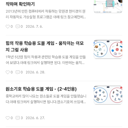
작하며 확인하기
는 초간단 문제 풀이 프로그램'을 만들었습니다! 아래 구글
글 내용
스프레드시트를 사본 복사해서 우리 반에 맞게 수정만 하
2013년에 만든 컴퓨터에서 작동하는 망원경 현미경의 원
면, 누구나 5분 만에 맞춤형 형성평가 프로그램을 만들어
리 자동작도 가상실험 프로그램은 아래 링크 참고예전에
활용할 수 있습니다. 관리자 모드가 추가되었습니다. 🚀 일
만든 프로그램은 웹에서 작동하지 않기 때문에 웹에서 작
작성시간
0
0
2026. 7. 6.
단 아래 링크에 접속해서 1학년 1반 학생으로 참여해 보세
동하도록 업데이트 했습니다. https://sciencelove.co
요(1-80번 번호 아무거나 선택..
m/1119 망원경 현미경의 원리 자동작도 가상실험 프로그
램2.02.0으로 업그레이드 하면서 첫번째 렌즈의 종류도
힘의 작용 학습용 도블 게임 - 움직이는 이모
바꿀 수 있게 했습니다. 렌즈 2개를 이용하여 갈릴레이 망
지 그림 사용
원경 : 볼록렌즈와 오목렌즈 이용 케플러 망원경 : 볼록렌즈
글 내용
2개 이용 그리고 가까이sciencelove.com 학생들이 직
1학년 5단원 힘의 작용과 관련된 학습용 도블 게임을 만들
접 물체와 렌즈를 움직여보며 빛의 굴절과 상이 맺히는 과
어 보았다.아래 링크에서 실행하면 된다. 이번에는 움직이
정을 스마트폰이나 PC에서 직관적으로 탐구할 수 있습니
는 이모지 그림들을 이용해서 만들었다. (선생님들도 맨아
작성시간
0
0
2026. 6. 28.
다.https://sciencej.cafe24.com/html5/telesco..
래 추가한 링크에 가서 본인의 내용과 그림으로 변환해서
직접 만들 수 있다.)http://edgo.kr/8ZvQi 단순하게 그
림을 먼저 누르는 것이 아니라, 그림을 누르고 친구들에게
원소기호 학습용 도블 게임 - (2-4인용)
그 의미를 설명을 할 수 있어야 한다. 그리고 같은 모둠 친
글 내용
중학교에서 많이 나오는 원소들로 도블 게임을 만들었습니
구들이 설명에 동의해야 정답 처리를 해서 점수를 부여 할
다.아래 링크에서 실행하시면 됩니다.원소기호에 쓰임새
수 있다. 틀리면 오답 처리. 그래서 학습용 도블 게임이다.
까지 포함된 버전입니다.http://edgo.kr/WQrgc 아래는
지금까지 단어 위주의 도블게임을 만들었다면, 단어뿐만
그냥 원소기호 표시 위주로 사용된 도블게임입니다.http://
아니라 문제를 출제하는 형태로도 만들 수 있게 되었다.예
작성시간
0
3
2026. 6. 27.
edgo.kr/pREhw이곳에 사용된 이미지는 아래 링크에서
를 들어 기존에는 학생이 그림이나 단어를 선택하면 그 그
가져왔습니다.https://www.flaticon.com/ 처음 시작화
림과 관련된 단어..