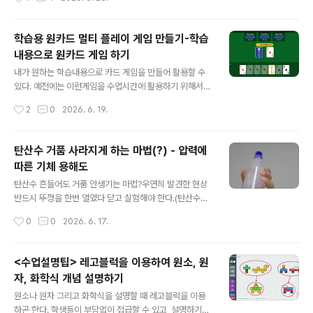
😊..
다 활용도가 훨씬 높다. 2개씩 짝을 이루는 내용만 있으면
쉽게 만들어 활용할 수 있기 때문이다.(예를 들어 문제와 답
형태로도 카드를 만들 수 있다)일단 아래 링크에서 트럼프
학습용 원카드 멀티 플레이 게임 만들기-학습
카드를 가지고 하는 전형적인 원카드 게임을 체험해 보자.
내용으로 원카드 게임 하기
단 아래 게임은 혼자 하는 것이 아니라 2명 이상이 함께 해
글 내용
야 한다. 1명이 방장이 되어 방을 개설하고 다른 친구들은
내가 원하는 학습내용으로 카드 게임을 만들어 활용할 수
방에 접속해야 게임을 진행할 수 있다. (혼자 테스트 해보고
있다. 예전에는 이런게임을 수업시간에 활용하기 위해서
싶으면 브라우저를 2개 열거나, 1개는 컴퓨터에서 1개는
일일이 두꺼운 종이에 인쇄하고, 잘라서 사용하곤 했다. 재
작성시간
2
0
2026. 6. 19.
스마트폰에서 참여해 보면 된다.)* 생각을 바꾸면 더 다양
미는 있지만 한번 수업하자고 종이에 인쇄하고 자르고 준
하게 활용이 가능하다..
비하는시간이 너무 오래 걸리는 단점이 있었다.그래서 각
자의 스마트기기로 온라인 고스톱 게임 처럼, 방장이 만든
탄산수 거품 사라지게 하는 마법(?) - 압력에
방에 4명까지 접속해서 게임을 할 수 있도록 만들어 보았
따른 기체 용해도
다.서버를 사용하긴 하지만, 개인정보가 저장되지는 않고,
글 내용
게임 상태만 게임하는 동안만 저장되기 때문에 걱정없이
탄산수 흔들어도 거품 안생기는 마법?우연히 발견한 현상
사용하면 된다. 게임이 끝나고 나면 30분 후에는 모두 삭
반드시 뚜껑을 한번 열었다 닫고 실험해야 한다.(탄산수는
제 된다.일단 아래 링크에서 트럼프 카드를 가지고 하는 전
따라 내지 말고 뚜껑만 열었다 닫은 후 실험해 보자)(순수
작성시간
0
0
2026. 6. 17.
형적인 원카드 게임을 체험해 보자. 아래 게임에서는 조커
한 탄산수가 잘 된다. 무언가 포함되어 있는 탄산수는 잘 되
나 7이 나올때 내가 원하는 모양으로 무늬를 ..
지 않는것으로 보인다)살짝 흔들어 주면 자잘한 기포가 탄
산수 안에 많이 생긴다.그럼 더 세게 흔들면? 더 많이 생길
<수업설명팁> 레고블럭을 이용하여 원소, 원
까? 더 세게 흔들면 자잘한 거품이 병안에 안만들어진다.
자, 화학식 개념 설명하기
기체 용해도 때문이다. 일단 아래 영상을 한번 보기 바란다.
글 내용
https://youtube.com/shorts/Q5goWufCuZQ 원리
원소나 원자 그리고 화학식을 설명할 때 레고블럭을 이용
는 기체의 용해도 때문이다.탄산수 마개를 열었다 닫으면
하곤 한다. 학생들이 부담없이 접급할 수 있고, 설명하기도