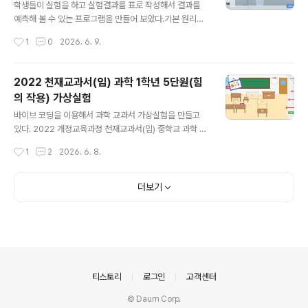
는 것을 넘어, 어떤 과학적 원리로 '항상 일정한 속도'로 물
학생들이 실험을 하고 실험결과를 표로 작성해서 결과를
을 흘려보내 정확한 시간을 측정할 수 있었는지 직접 조작
예측해 볼 수 있는 프로그램을 만들어 보았다.기본 원리는
하며 알아볼 수 있도록 가상실험을 만들어 보았다. 💻 가상
태블릿으로 실험하고, 표 작성과 그래프는 종이에 그리게
작성시간
1
0
2026. 6. 9.
실험 프로그램 실행하기아래 링크에서 실행하면 된다.http
하는 것이 목적이다.과학탐구가상활동지도 함께 올려 놓는
s://sciencej1.caf..
다. 탐구활동지 출력해서 태블릿으로 활동하게 하면 좋다.
아날로그 실험 처럼 조금 더 주의해서 실험하게 하고 싶어
2022 천재교과서(임) 과학 1학년 5단원(힘
서 누르는 깊이가 디지털 숫자로 표시되던 것을 표시되지
의 작용) 가상실험
않게 했다. 측정값표시에서 비밀번호 1004 를 입력하면
글 내용
기존처럼 누른 깊이가 숫자로 표시 된다. 아래 링크에서 실
바이브 코딩을 이용해서 과학 교과서 가상실험을 만들고
험하면 된다.https://sciencej1.cafe24.com/html5/s
있다. 2022 개정교육과정 천재교과서(임) 중학교 과학 교
cience/scienceexploration.html단순히 실험만 하는
과서에 나오는 내용과 일치하게 만들어서 사용할 예정이
작성시간
1
2
2026. 6. 8.
것은 재미가 없으니실험결과를 바탕으로 도전 높이를 정해
다.(물론 다른 과학 교과서도 2022 개정교육과정에서는
..
실험이 비슷하기 때문에 해당 학습내용에서 사용해도 된
다. )아래는 5단원 교과서 pdf 파일이다. 저화질로 압축해
더보기
놓은 파일이다. 원본 파일은 천재교과서 사이트에 가서 다
운 받을 수 있다.아래 링크로 들어가면 전자교과서를 바로
볼 수 있습니다.https://cdata2.tsherpa.co.kr/eboo
k/tsherpa/22/22ebook_M/EB2022GC2NN_02_7
0L/viewer/ebook/index.html?contentInformatio
nURL=..%2F..%2Fresour..
의안내
티스토리
로그인
고객센터
© Daum Corp.