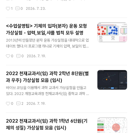
서 비교할 수 있도록 만들어졌다.누구나 소스를 복사해서
과서에 나오는 내용과 일치하게 만들어서 사용할 예정이
작성시간
1
0
2026. 7. 23.
원하는 실험 주제에 맞게 수정하여 사용하실..
다.(물론 다른 과학 교과서도 2022 개정교육과정에서는
실험이 비슷하기 때문에 해당 학습내용에서 사용해도 된
다. )아래는 7단원 교과서 pdf 파일이다. 저화질로 압축해
<수업설명팁> 기체의 입자(분자) 운동 모형
놓은 파일이다. 원본 파일은 천재교과서 사이트에 가서 다
가상실험 - 압력,보일,샤를 법칙 모두 설명
운 받을 수 있다.아래 링크로 들어가면 전자교과서를 바로
글 내용
볼 수 있습니다. https://cdata2.tsherpa.co.kr/eboo
2013년에 만들었던 분자 운동 가상실험을 대대적으로 업
k/tsherpa/22/22ebook_M/EB2022GC2NN_02_8
데이트 했다.이 프로그램 하나로 기체의 압력, 보일의 법칙,
0L/viewer/ebook/index.html?contentInformatio
샤를의 법칙 등등 기체의 성질과 관련된 대부분을 설명할
작성시간
0
0
2026. 7. 19.
nURL=..%2F..%2Fresou..
수 있다. 아래 링크에서 실행하면 된다. https://sciencej
1.cafe24.com/html5/Molecularmotion/molecular
motion2.html1. 수업시간에 활용방법 공기를 넣은 풍선
2022 천재교과서(임) 과학 2학년 8단원(별
을 보여주면서 질문한다. 이 풍선은 왜 더 이상 부풀어 오르
과 우주) 가상실험 모음 (임시)
지 않는 것일까? 이 풍선을 더 부풀어 오르게 하려면 어떻
글 내용
게 해야 할까?풍선 안쪽과 바깥쪽의 충돌횟수가 같아질때
바이브 코딩을 이용해서 과학 교과서 가상실험을 만들고
까지 풍선은 부풀어 오른다. 따라서 풍선을 더 부풀게 하려
있다. 2022 개정교육과정 천재교과서(임) 중학교 과학 교
면, 풍선 안쪽의 분자들의 충돌횟수를 많게 하거나, 바깥쪽
과서에 나오는 내용과 일치하게 만들어서 사용할 예정이
작성시간
0
2
2026. 7. 19.
의 충돌횟수를 줄이면 된다. 풍선에 바람을..
다.(물론 다른 과학 교과서도 2022 개정교육과정에서는
실험이 비슷하기 때문에 해당 학습내용에서 사용해도 된
다. )아래는 6단원 교과서 pdf 파일이다. 저화질로 압축해
2022 천재교과서(임) 과학 1학년 6단원(기
놓은 파일이다. 원본 파일은 천재교과서 사이트에 가서 다
체의 성질) 가상실험 모음 (임시)
운 받을 수 있다.아래 링크로 들어가면 전자교과서를 바로
글 내용