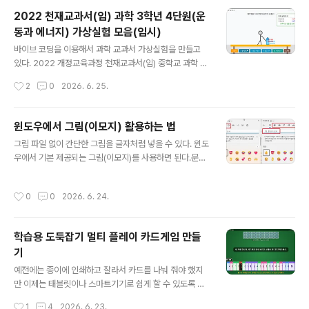
면에서 내용미리 공부하기를 누르면 학습화면으로 이동해
2022 천재교과서(임) 과학 3학년 4단원(운
서 다함께 공부해 볼 수 있다. 게임 도중에 원소를 먼저 누
동과 에너지) 가상실험 모음(임시)
른다고 점수가 올라가는게 아닙니다. 먼저 누른 친구가 원
글 내용
소아름을 정확하게 이야기 해야하고, 친구들이 듣고 정답
바이브 코딩을 이용해서 과학 교과서 가상실험을 만들고
으로 인정해야 정답처리를 할 수 있습니다. 설명을 못하면
있다. 2022 개정교육과정 천재교과서(임) 중학교 과학 교
오답 처리하면 됩니다. 추가 : 인공지능 제미나이에게 만들
과서에 나오는 내용과 일치하게 만들어서 사용할 예정이
작성시간
2
0
2026. 6. 25.
어 ..
다.(물론 다른 과학 교과서도 2022 개정교육과정에서는
실험이 비슷하기 때문에 해당 학습내용에서 사용해도 된
다. )아래는 4단원 교과서 pdf 파일이다. 저화질로 압축해
윈도우에서 그림(이모지) 활용하는 법
놓은 파일이다. 원본 파일은 천재교과서 사이트에 가서 다
글 내용
그림 파일 없이 간단한 그림을 글자처럼 넣을 수 있다. 윈도
운 받을 수 있다. 교과서 페이지를 펴 놓고 아래 가상실험을
우에서 기본 제공되는 그림(이모지)를 사용하면 된다.문서
이용해서 교과서 탐구나 해보기에 답을 달게 할 수 있다.(그
에도 넣을 수 있고, 이 사이트에서 구글스프레드 시트나 문
래서 가상실험에 너무 자세한 설명은 넣지 않았다. 책을 보
자로 만드는 모든 프로그램에도 넣을 수 있다. 직접 이모지
고 활용하면 되기 때문이다. 오히려 많은 설명이 방해가 될
작성시간
0
0
2026. 6. 24.
를 검색하고 싶으면입력창에서 윈도우키 + .(마침표) 를 누
때가 있다.)가상실험을 미리 해보고, 실제 실험을 하면 실험
르면 나온다.그럼 이모지를 선택하고 직접 찾아 보거나, 아
을 하는데도 도움이 많이 ..
니면 이모지 검색을 통해서 원하는 이모지를 찾으면 된다.
학습용 도둑잡기 멀티 플레이 카드게임 만들
윈도우에서 지원하는 이모지는 3700 여개 된다. 아래 대
기
표적인 이모지만 모아 놓았다.이모지를 사용하면 그림파일
글 내용
없이도 문자처럼 표현할 수 있다. 검색하기 귀찮으면 아래
예전에는 종이에 인쇄하고 잘라서 카드를 나눠 줘야 했지
이모지 중에 원하는 이모지를 복사해서 글자처럼 사용해도
만 이제는 태블릿이나 스마트기기로 쉽게 할 수 있도록 만
된다. 😀 표정과 사람😀 😃 😄 😁 😆 😅 😂 🤣 🥲 ☺️
들었다. 도둑잡기 카드게임은 앞서 소개한 원카드 게임보
작성시간
1
4
2026. 6. 23.