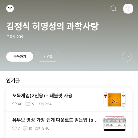
검색하기
티스토리
김정식 허명성의 과학사랑
구독자
239
구독하기
방명록
신고하기 레이어
열기
인기글
오목게임(2인용) - 태블릿 사용
40
19
조회
924
유투브 영상 가장 쉽게 다운로드 받는법 (ss
만 추가)
7
10
조회
840